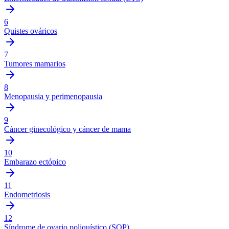
6
Quistes ováricos
7
Tumores mamarios
8
Menopausia y perimenopausia
9
Cáncer ginecológico y cáncer de mama
10
Embarazo ectópico
11
Endometriosis
12
Síndrome de ovario poliquístico (SOP)