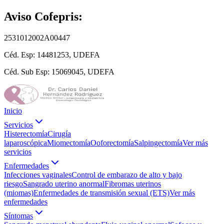
Aviso Cofepris:
2531012002A00447
Céd. Esp:
14481253, UDEFA
Céd. Sub Esp:
15069045, UDEFA
Inicio
Servicios
Histerectomía
Cirugía
laparoscópica
Miomectomía
Ooforectomía
Salpingectomía
Ver más
servicios
Enfermedades
Infecciones vaginales
Control de embarazo de alto y bajo
riesgo
Sangrado uterino anormal
Fibromas uterinos
(miomas)
Enfermedades de transmisión sexual (ETS)
Ver más
enfermedades
Síntomas