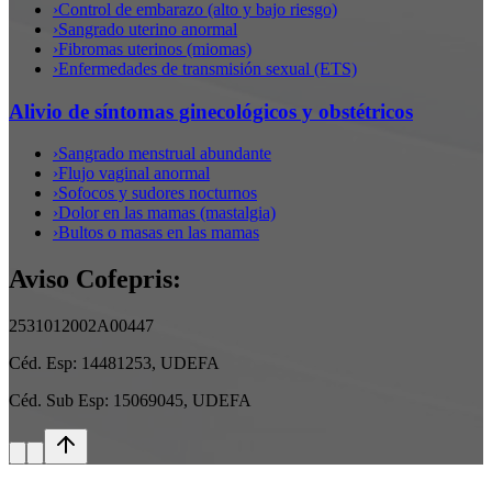
›
Control de embarazo (alto y bajo riesgo)
›
Sangrado uterino anormal
›
Fibromas uterinos (miomas)
›
Enfermedades de transmisión sexual (ETS)
Alivio de síntomas ginecológicos y obstétricos
›
Sangrado menstrual abundante
›
Flujo vaginal anormal
›
Sofocos y sudores nocturnos
›
Dolor en las mamas (mastalgia)
›
Bultos o masas en las mamas
Aviso Cofepris:
2531012002A00447
Céd. Esp:
14481253, UDEFA
Céd. Sub Esp:
15069045, UDEFA