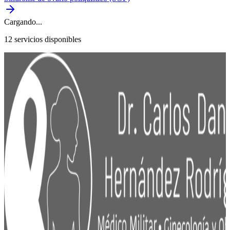
Cargando...
12
servicio
s
disponible
s