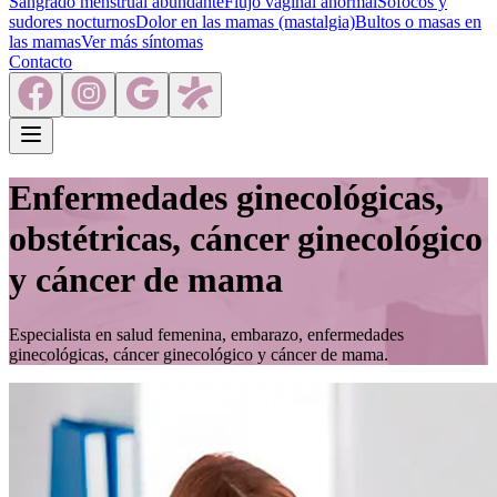
Sangrado menstrual abundante
Flujo vaginal anormal
Sofocos y
sudores nocturnos
Dolor en las mamas (mastalgia)
Bultos o masas en
las mamas
Ver más síntomas
Contacto
Enfermedades ginecológicas,
obstétricas, cáncer ginecológico
y cáncer de mama
Especialista en salud femenina, embarazo, enfermedades
ginecológicas, cáncer ginecológico y cáncer de mama.