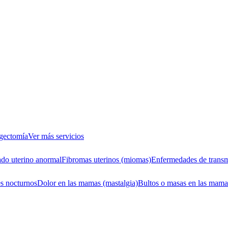
gectomía
Ver más servicios
do uterino anormal
Fibromas uterinos (miomas)
Enfermedades de transm
s nocturnos
Dolor en las mamas (mastalgia)
Bultos o masas en las mama