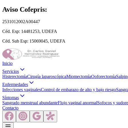
Aviso Cofepris:
2531012002A00447
Céd. Esp:
14481253, UDEFA
Céd. Sub Esp:
15069045, UDEFA
Inicio
Servicios
Histerectomía
Cirugía laparoscópica
Miomectomía
Ooforectomía
Salpin
Enfermedades
Infecciones vaginales
Control de embarazo de alto y bajo riesgo
Sangra
Síntomas
Sangrado menstrual abundante
Flujo vaginal anormal
Sofocos y sudore
Contacto